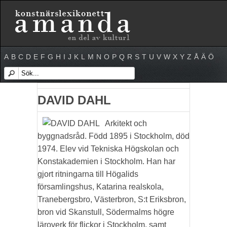
A
B
C
D
E
F
G
H
I
J
K
L
M
N
O
P
Q
R
S
T
U
V
W
X
Y
Z
Å
Ä
Ö
DAVID DAHL
Arkitekt och
byggnadsråd. Född 1895 i Stockholm, död
1974. Elev vid Tekniska Högskolan och
Konstakademien i Stockholm. Han har
gjort ritningarna till Högalids
församlingshus, Katarina realskola,
Tranebergsbro, Västerbron, S:t Eriksbron,
bron vid Skanstull, Södermalms högre
läroverk för flickor i Stockholm, samt