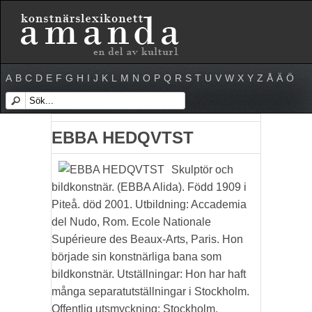
A
B
C
D
E
F
G
H
I
J
K
L
M
N
O
P
Q
R
S
T
U
V
W
X
Y
Z
Å
Ä
Ö
EBBA HEDQVTST
Skulptör och
bildkonstnär. (EBBA Alida). Född 1909 i
Piteå. död 2001. Utbildning: Accademia
del Nudo, Rom. Ecole Nationale
Supérieure des Beaux-Arts, Paris. Hon
började sin konstnärliga bana som
bildkonstnär. Utställningar: Hon har haft
många separatutställningar i Stockholm.
Offentlig utsmyckning: Stockholm,