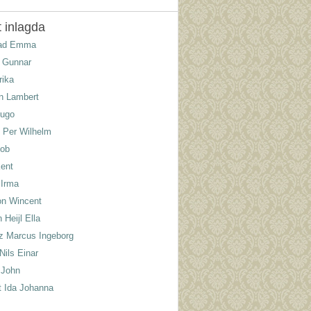
 inlagda
lad Emma
 Gunnar
rika
n Lambert
Hugo
 Per Wilhelm
kob
ent
 Irma
n Wincent
Heijl Ella
tz Marcus Ingeborg
Nils Einar
 John
t Ida Johanna