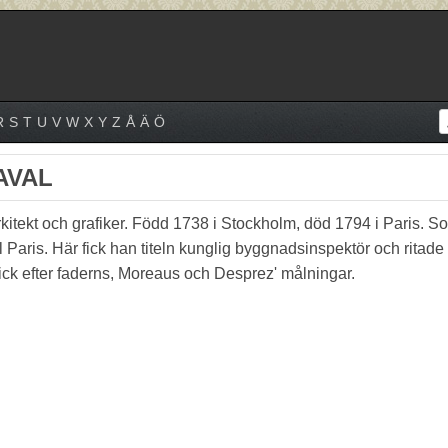
R
S
T
U
V
W
X
Y
Z
Å
Ä
Ö
AVAL
kitekt och grafiker. Född 1738 i Stockholm, död 1794 i Paris. Son
l Paris. Här fick han titeln kunglig byggnadsinspektör och ritade
ick efter faderns, Moreaus och Desprez' målningar.