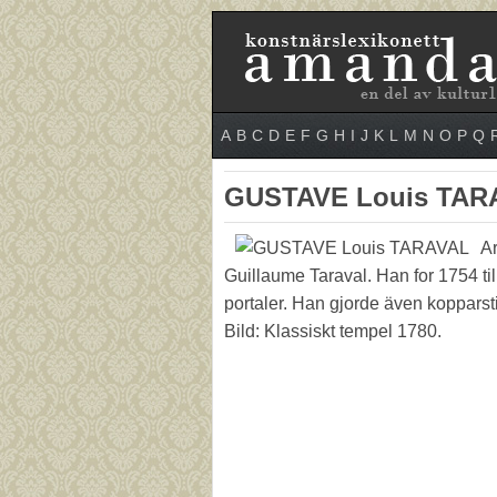
A
B
C
D
E
F
G
H
I
J
K
L
M
N
O
P
Q
GUSTAVE Louis TAR
Ar
Guillaume Taraval. Han for 1754 til
portaler. Han gjorde även kopparst
Bild: Klassiskt tempel 1780.