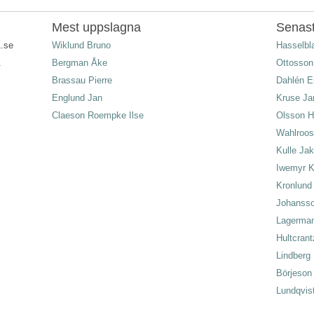
Mest uppslagna
Senast
1.se
Wiklund Bruno
Hasselb
.
Bergman Åke
Ottosson
Brassau Pierre
Dahlén E
Englund Jan
Kruse Ja
Claeson Roempke Ilse
Olsson 
Wahlroos
Kulle Ja
Iwemyr K
Kronlund
Johansso
Lagerman 
Hultcran
Lindberg 
Börjeson
Lundqvis