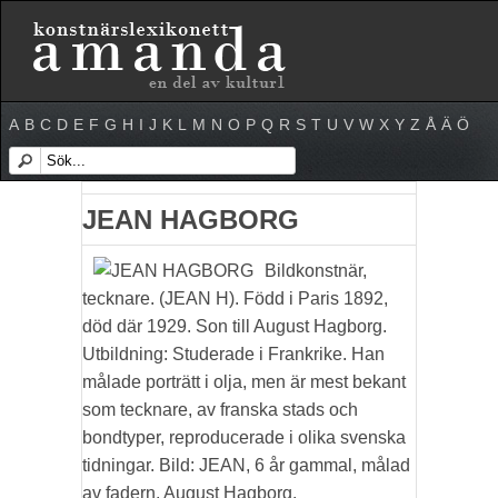
A
B
C
D
E
F
G
H
I
J
K
L
M
N
O
P
Q
R
S
T
U
V
W
X
Y
Z
Å
Ä
Ö
JEAN HAGBORG
Bildkonstnär,
tecknare. (JEAN H). Född i Paris 1892,
död där 1929. Son till August Hagborg.
Utbildning: Studerade i Frankrike. Han
målade porträtt i olja, men är mest bekant
som tecknare, av franska stads och
bondtyper, reproducerade i olika svenska
tidningar. Bild: JEAN, 6 år gammal, målad
av fadern, August Hagborg.