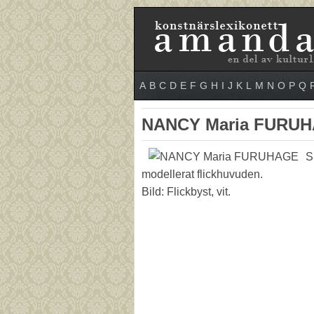
A
B
C
D
E
F
G
H
I
J
K
L
M
N
O
P
Q
NANCY Maria FURU
S
modellerat flickhuvuden.
Bild: Flickbyst, vit.