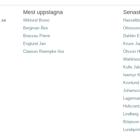
Mest uppslagna
Senast
1.se
Wiklund Bruno
Hasselb
.
Bergman Åke
Ottosson
Brassau Pierre
Dahlén E
Englund Jan
Kruse Ja
Claeson Roempke Ilse
Olsson 
Wahlroos
Kulle Ja
Iwemyr K
Kronlund
Johansso
Lagerman 
Hultcran
Lindberg 
Börjeson
Lundqvis