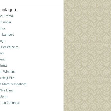
 inlagda
lad Emma
 Gunnar
rika
n Lambert
Hugo
 Per Wilhelm
kob
ent
 Irma
n Wincent
Heijl Ella
tz Marcus Ingeborg
Nils Einar
 John
t Ida Johanna