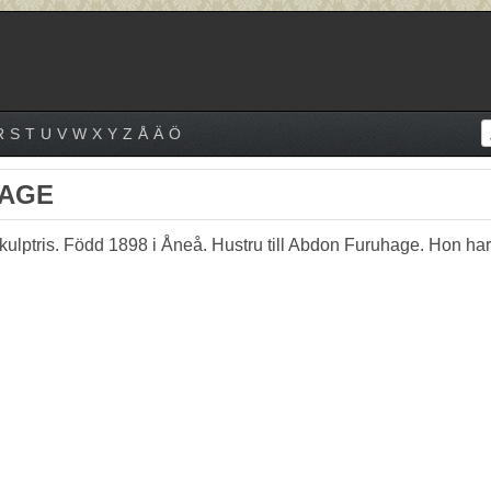
R
S
T
U
V
W
X
Y
Z
Å
Ä
Ö
HAGE
kulptris. Född 1898 i Åneå. Hustru till Abdon Furuhage. Hon har