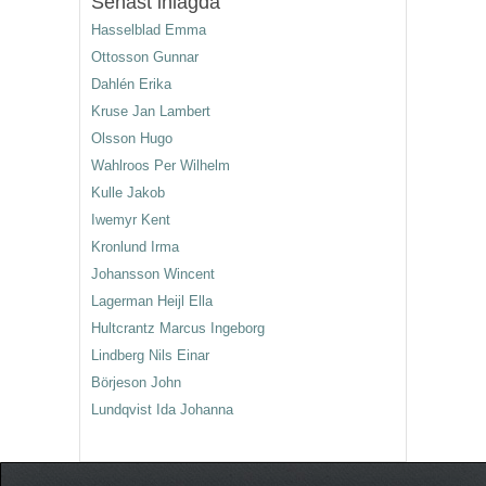
Senast inlagda
Hasselblad Emma
Ottosson Gunnar
Dahlén Erika
Kruse Jan Lambert
Olsson Hugo
Wahlroos Per Wilhelm
Kulle Jakob
Iwemyr Kent
Kronlund Irma
Johansson Wincent
Lagerman Heijl Ella
Hultcrantz Marcus Ingeborg
Lindberg Nils Einar
Börjeson John
Lundqvist Ida Johanna