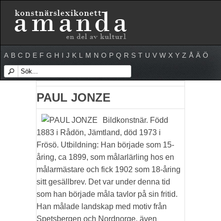
A
B
C
D
E
F
G
H
I
J
K
L
M
N
O
P
Q
R
S
T
U
V
W
X
Y
Z
Å
Ä
Ö
PAUL JONZE
Bildkonstnär. Född
1883 i Rådön, Jämtland, död 1973 i
Frösö. Utbildning: Han började som 15-
åring, ca 1899, som målarlärling hos en
målarmästare och fick 1902 som 18-åring
sitt gesällbrev. Det var under denna tid
som han började måla tavlor på sin fritid.
Han målade landskap med motiv från
Spetsbergen och Nordnorge, även