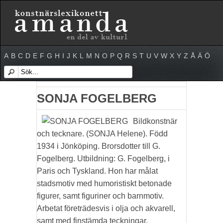
A
B
C
D
E
F
G
H
I
J
K
L
M
N
O
P
Q
R
S
T
U
V
W
X
Y
Z
Å
Ä
Ö
SONJA FOGELBERG
Bildkonstnär
och tecknare. (SONJA Helene). Född
1934 i Jönköping. Brorsdotter till G.
Fogelberg. Utbildning: G. Fogelberg, i
Paris och Tyskland. Hon har målat
stadsmotiv med humoristiskt betonade
figurer, samt figuriner och barnmotiv.
Arbetat företrädesvis i olja och akvarell,
samt med finstämda teckningar.