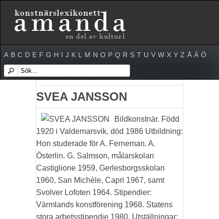
A
B
C
D
E
F
G
H
I
J
K
L
M
N
O
P
Q
R
S
T
U
V
W
X
Y
Z
Å
Ä
Ö
SVEA JANSSON
Bildkonstnär. Född
1920 i Valdemarsvik, död 1986 Utbildning:
Hon studerade för A. Ferneman. A.
Österlin. G. Salmson, målarskolan
Castiglione 1959, Gerlesborgsskolan
1960, San Michèle, Capri 1967, samt
Svolver Lofoten 1964. Stipendier:
Värmlands konstförening 1968. Statens
stora arbetsstipendie 1980. Utställningar: