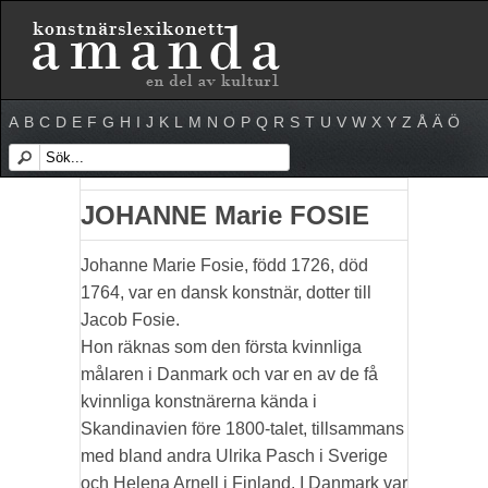
A
B
C
D
E
F
G
H
I
J
K
L
M
N
O
P
Q
R
S
T
U
V
W
X
Y
Z
Å
Ä
Ö
JOHANNE Marie FOSIE
Johanne Marie Fosie, född 1726, död
1764, var en dansk konstnär, dotter till
Jacob Fosie.
Hon räknas som den första kvinnliga
målaren i Danmark och var en av de få
kvinnliga konstnärerna kända i
Skandinavien före 1800-talet, tillsammans
med bland andra Ulrika Pasch i Sverige
och Helena Arnell i Finland. I Danmark var