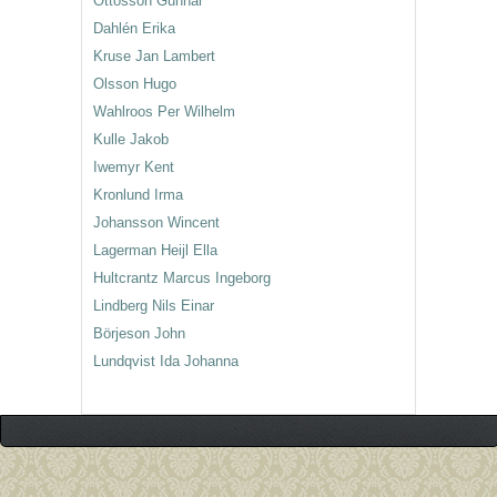
Ottosson Gunnar
Dahlén Erika
Kruse Jan Lambert
Olsson Hugo
Wahlroos Per Wilhelm
Kulle Jakob
Iwemyr Kent
Kronlund Irma
Johansson Wincent
Lagerman Heijl Ella
Hultcrantz Marcus Ingeborg
Lindberg Nils Einar
Börjeson John
Lundqvist Ida Johanna