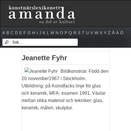
A
B
C
D
E
F
G
H
I
J
K
L
M
N
O
P
Q
R
S
T
U
V
W
X
Y
Z
Å
Ä
Ö
Jeanette Fyhr
Bildkonstnär. Född den
20 november1967 i Stockholm.
Utbildning: på Konstfacks linje för glas
och keramik, MFA- examen 1991. Växlar
mellan olika material och tekniker; glas,
keramik, måleri, skulptur.