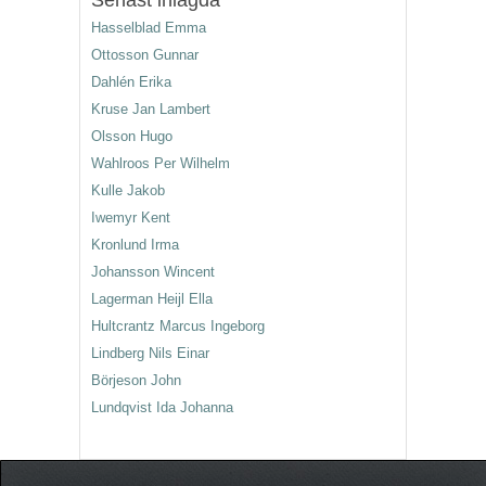
Senast inlagda
Hasselblad Emma
Ottosson Gunnar
Dahlén Erika
Kruse Jan Lambert
Olsson Hugo
Wahlroos Per Wilhelm
Kulle Jakob
Iwemyr Kent
Kronlund Irma
Johansson Wincent
Lagerman Heijl Ella
Hultcrantz Marcus Ingeborg
Lindberg Nils Einar
Börjeson John
Lundqvist Ida Johanna