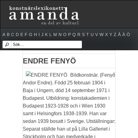
A
B
C
D
E
F
G
H
I
J
K
L
M
N
O
P
Q
R
S
T
U
V
W
X
Y
Z
Å
Ä
Ö
ENDRE FENYÖ
Bildkonstnär. (Fenyő
Andor Endre). Född 25 februari 1904 i
Baja i Ungern, död 14 september 1971 i
Budapest. Utbildning: konstakademien i
Budapest 1923-1928 och i Wien 1930
samt i Helsingfors 1938-1939. Han var
sedan 1939 bosatt i Sverige. Utställningar:
Separat ställde han ut på Lilla Galleriet i
Stockholm och han medverkade i