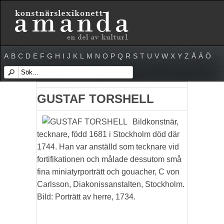
A
B
C
D
E
F
G
H
I
J
K
L
M
N
O
P
Q
R
S
T
U
V
W
X
Y
Z
Å
Ä
Ö
GUSTAF TORSHELL
Bildkonstnär,
tecknare, född 1681 i Stockholm död där
1744. Han var anställd som tecknare vid
fortifikationen och målade dessutom små
fina miniatyrporträtt och gouacher, C von
Carlsson, Diakonissanstalten, Stockholm.
Bild: Porträtt av herre, 1734.