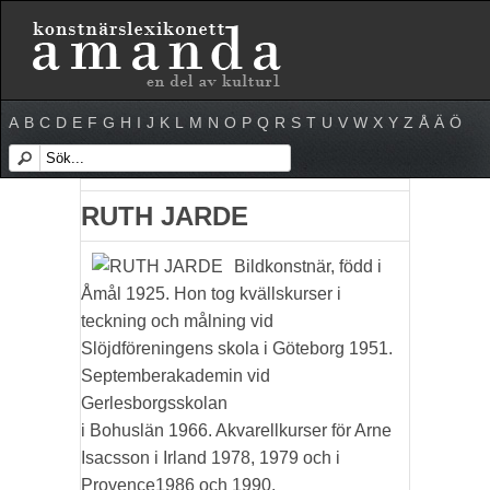
A
B
C
D
E
F
G
H
I
J
K
L
M
N
O
P
Q
R
S
T
U
V
W
X
Y
Z
Å
Ä
Ö
RUTH JARDE
Bildkonstnär, född i
Åmål 1925. Hon tog kvällskurser i
teckning och målning vid
Slöjdföreningens skola i Göteborg 1951.
Septemberakademin vid
Gerlesborgsskolan
i Bohuslän 1966. Akvarellkurser för Arne
Isacsson i Irland 1978, 1979 och i
Provence1986 och 1990.