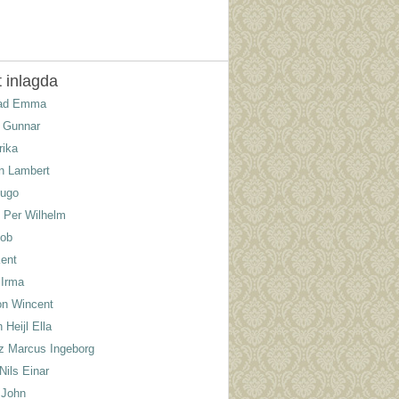
 inlagda
lad Emma
 Gunnar
rika
n Lambert
Hugo
 Per Wilhelm
kob
ent
 Irma
n Wincent
Heijl Ella
tz Marcus Ingeborg
Nils Einar
 John