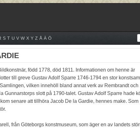
R
S
T
U
V
W
X
Y
Z
Å
Ä
Ö
ARDIE
Bildkonstnär, född 1778, död 1811. Informationen om henne är
otter till greve Gustav Adolf Sparre 1746-1794 en stor konstsam
. Samlingen, vilken innehöll bland annat verk av Rembrandt och
lla Gunnarstorps slott på 1790-talet. Gustav Adolf Sparre hade k
n kom senare att tillhöra Jacob De la Gardie, hennes make. Som
ör.
kvarell, från Göteborgs konstmuseum, som äger en av landets stör