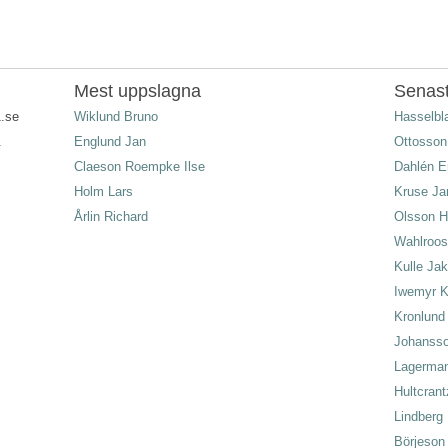
Mest uppslagna
Senast
1.se
Wiklund Bruno
Hasselb
.
Englund Jan
Ottosson
Claeson Roempke Ilse
Dahlén E
Holm Lars
Kruse Ja
Årlin Richard
Olsson 
Wahlroos
Kulle Ja
Iwemyr K
Kronlund
Johansso
Lagerman 
Hultcran
Lindberg 
Börjeson