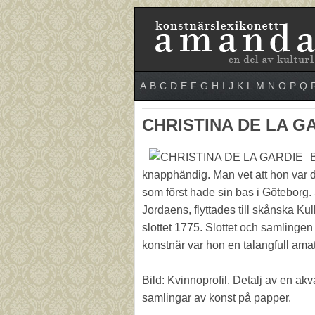
A
B
C
D
E
F
G
H
I
J
K
L
M
N
O
P
Q
CHRISTINA DE LA G
knapphändig. Man vet att hon var d
som först hade sin bas i Göteborg
Jordaens, flyttades till skånska Ku
slottet 1775. Slottet och samlinge
konstnär var hon en talangfull amat
Bild: Kvinnoprofil. Detalj av en a
samlingar av konst på papper.