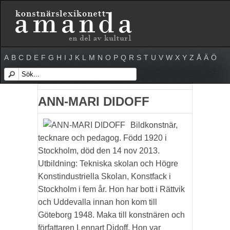
A
B
C
D
E
F
G
H
I
J
K
L
M
N
O
P
Q
R
S
T
U
V
W
X
Y
Z
Å
Ä
Ö
ANN-MARI DIDOFF
Bildkonstnär,
tecknare och pedagog. Född 1920 i
Stockholm, död den 14 nov 2013.
Utbildning: Tekniska skolan och Högre
Konstindustriella Skolan, Konstfack i
Stockholm i fem år. Hon har bott i Rättvik
och Uddevalla innan hon kom till
Göteborg 1948. Maka till konstnären och
författaren Lennart Didoff. Hon var