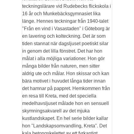
teckningslärare vid Rudebecks flickskola i
16 år och Munkebäcksgymnasiet lika
länge. Hennes teckningar från 1940-talet
"Från en vind i Vasastaden" i Göteborg är
en lavering och kolteckning. Det är som
tiden stannat när dagsljuset poetiskt silar
in genom det lilla fönstret. Det har hon
målat i alla möjliga variationer. Hon gör
många bilder från naturen, men sitter
aldrig ute och målar. Hon skissar och kan
bära motivet i huvudet långa tider innan
det hamnar på pappret. Hemkommen från
en resa till Kreta, med det speciella
medelhavsljuset målade hon en sensuell
skymningsakvarell av det mjuka
kustlandskapet. En hel serie bilder kallar
hon "Landskapsomvandling, Kreta". Det
kala betongskelettet av ett fyrkantigt